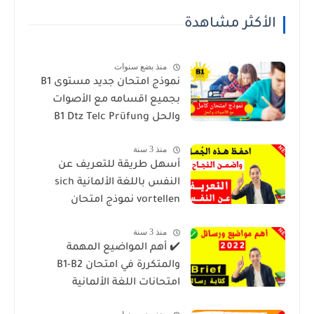
الأكثر مشاهدة
منذ بضع سنوات
نموذج امتحان جديد مستوى B1
بجميع اقسامه مع الأصوات
والحل B1 Dtz Telc Prüfung
منذ 3 سنة
أسهل طريقة للتعريف عن
النفس باللغة الألمانية sich
vortellen نموذج امتحان
منذ 3 سنة
✔️ أهم المواضيع المهمة
والمتكررة في امتحان B1-B2
امتحانات اللغة الألمانية