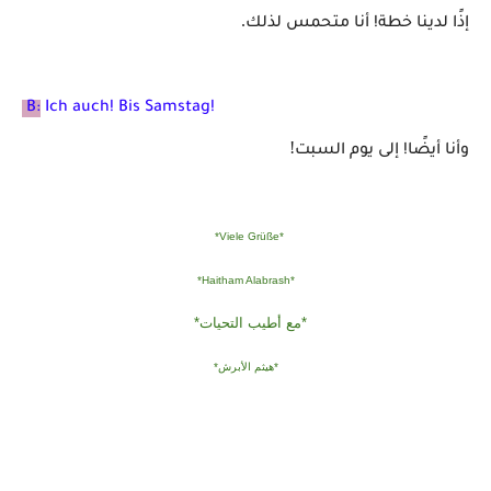
.
إذًا لدينا خطة! أنا متحمس لذلك
B:
Ich auch! Bis Samstag!
!
وأنا أيضًا! إلى يوم السبت
*Viele Grüße*
*Haitham Alabrash*
*مع أطيب التحيات*
*هيثم الأبرش*