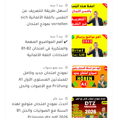
منذ 3 سنة
أسهل طريقة للتعريف عن
النفس باللغة الألمانية sich
vortellen نموذج امتحان
منذ 3 سنة
✔️ أهم المواضيع المهمة
والمتكررة في امتحان B1-B2
امتحانات اللغة الألمانية
منذ بضع سنوات
نموذج امتحان جديد وكامل
للمبتدئين المستوى الأول A1
Prüfung مع الأصوات والحل
منذ عام
أحدث نموذج امتحان متوقع لهذه
السنة مع الصوتيات والحل B1
Prügung dtz pdf 2026