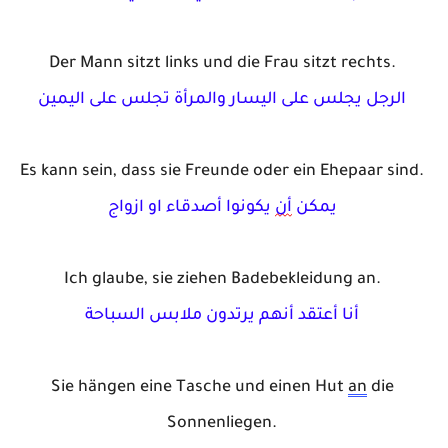
Der M
ann
s
itz
t
 links und die F
rau
s
i
tz
t
re
cht
s
.
الرجل
يجلس
على
اليسار
والمرأة
تجلس
على
اليمين
Es 
kann
 sein, 
dass
sie
 Freunde 
oder
ein
Ehepaar
sind
.
يمكن
أن
يكونوا
أصدقاء
او
ازواج
Ich 
glaube
, 
sie
ziehen
Badebekleidung
 an.
أنا
أعتقد
أنهم
يرتدون
ملابس
السباحة
Sie 
hängen
eine
 Tasche und 
einen
 Hut 
an
 die
Sonnenliege
n
.