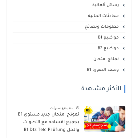
رسائل ألمانية
محادثات المانية
معلومات ونصائح
مواضيع B1
مواضيع B2
نماذج امتحان
وصف الصورة B1
الأكثر مشاهدة
منذ بضع سنوات
نموذج امتحان جديد مستوى B1
بجميع اقسامه مع الأصوات
والحل B1 Dtz Telc Prüfung