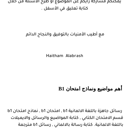
يمكنكم مشاركة رأيكم عن الموضوع أو طرح الأسئلة من خلال
كتابة تعليق في الأسفل .
مع أطيب الأمنيات بالتوفيق والنجاح الدائم
Haitham Alabrash
أهم مواضيع ونماذج امتحان B1 
رسائل جاهزة باللغة الالمانية b1 , 
امتحان b1 , 
نماذج امتحان b1 
قسم الامتحان الكتابي , كتابة المواضيع والرسائل والايميلات 
باللغة الالمانية. 
كتابة رسالة بالالماني , 
رسائل b1 مترجمة  