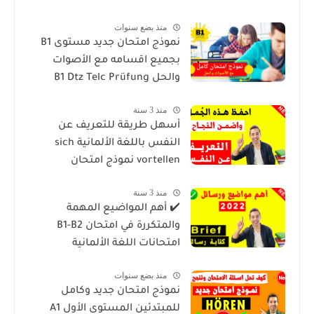
منذ بضع سنوات
نموذج امتحان جديد مستوى B1
بجميع اقسامه مع الأصوات
والحل B1 Dtz Telc Prüfung
منذ 3 سنة
أسهل طريقة للتعريف عن
النفس باللغة الألمانية sich
vortellen نموذج امتحان
منذ 3 سنة
✔️ أهم المواضيع المهمة
والمتكررة في امتحان B1-B2
امتحانات اللغة الألمانية
منذ بضع سنوات
نموذج امتحان جديد وكامل
للمبتدئين المستوى الأول A1