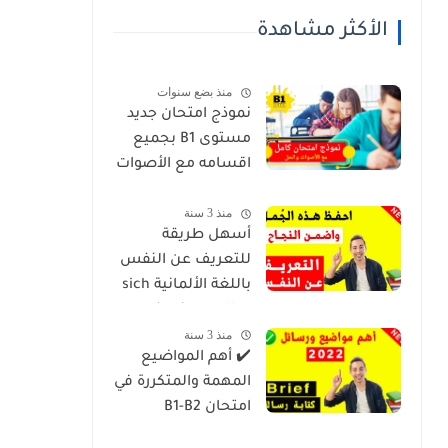
الأكثر مشاهدة
منذ بضع سنوات
نموذج امتحان جديد
مستوى B1 بجميع
اقسامه مع الأصوات
والحل B1 Dtz Telc
منذ 3 سنة
Prüfung
أسهل طريقة
للتعريف عن النفس
باللغة الألمانية sich
vortellen نموذج
منذ 3 سنة
امتحان
✔️ أهم المواضيع
المهمة والمتكررة في
امتحان B1-B2
امتحانات اللغة