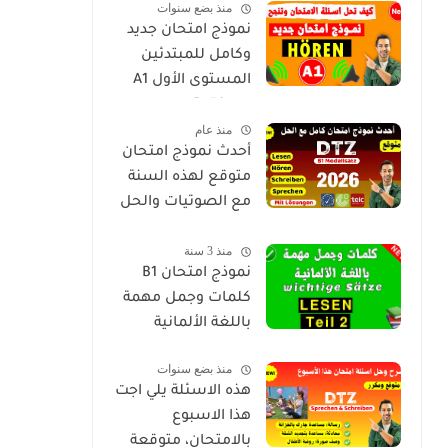
منذ بضع سنوات
الألمانية
نموذج امتحان جديد
وكامل للمبتدئين
المستوى الأول A1
Prüfung مع
منذ عام
الأصوات والحل
أحدث نموذج امتحان
متوقع لهذه السنة
مع الصوتيات والحل
B1 Prügung dtz pdf
منذ 3 سنة
2026
نموذج امتحان B1
كلمات وجمل مهمة
باللغة الألمانية
منذ بضع سنوات
هذه الاسئلة يلي اجت
هذا الاسبوع
بالامتحان، متوقعة