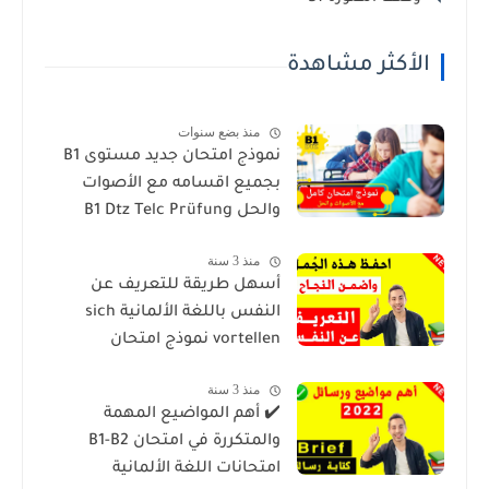
الأكثر مشاهدة
منذ بضع سنوات
نموذج امتحان جديد مستوى B1
بجميع اقسامه مع الأصوات
والحل B1 Dtz Telc Prüfung
منذ 3 سنة
أسهل طريقة للتعريف عن
النفس باللغة الألمانية sich
vortellen نموذج امتحان
منذ 3 سنة
✔️ أهم المواضيع المهمة
والمتكررة في امتحان B1-B2
امتحانات اللغة الألمانية