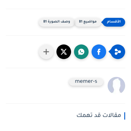
مواضيع B1
وصف الصورة B1
memer-s
مقالات قد تهمك